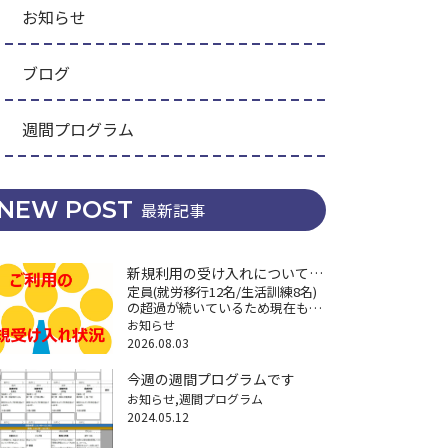
お知らせ
ブログ
週間プログラム
NEW POST
最新記事
新規利用の受け入れについて
定員(就労移行12名/生活訓練8名)
(再々掲)
の超過が続いているため現在も新
規利用の受け入れができなくなっ
お知らせ
ていますが、困りごとへの相談に
2026.08.03
関しては継続してますので遠慮な
くご連絡ください。※特に18歳以
今週の週間プログラムです
降の福祉サービスや将来の経済不
お知らせ
週間プログラム
安 […]
2024.05.12