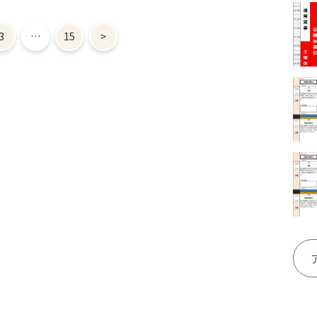
3
…
15
>