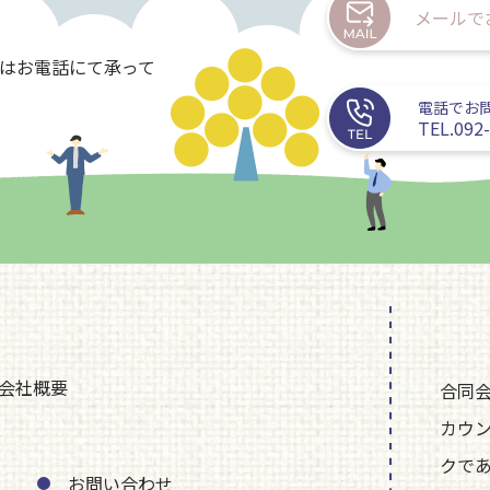
メールで
たはお電話にて承って
電話でお
TEL.092
会社概要
合同
カウ
クで
お問い合わせ