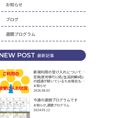
お知らせ
ブログ
週間プログラム
NEW POST
最新記事
新規利用の受け入れについて
定員(就労移行12名/生活訓練8名)
(再々掲)
の超過が続いているため現在も新
規利用の受け入れができなくなっ
お知らせ
ていますが、困りごとへの相談に
2026.08.03
関しては継続してますので遠慮な
くご連絡ください。※特に18歳以
今週の週間プログラムです
降の福祉サービスや将来の経済不
お知らせ
週間プログラム
安 […]
2024.05.12