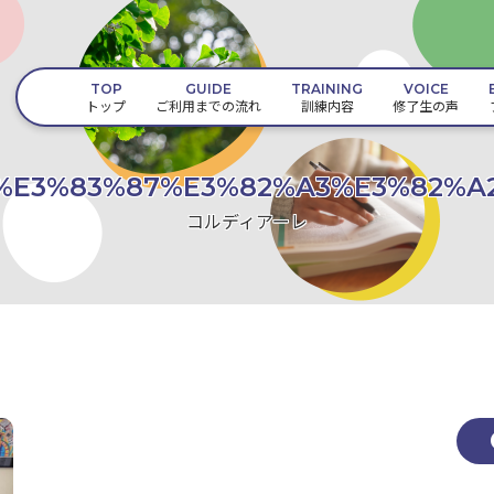
TOP
GUIDE
TRAINING
VOICE
トップ
ご利用までの流れ
訓練内容
修了生の声
%E3%83%87%E3%82%A3%E3%82%A
コルディアーレ