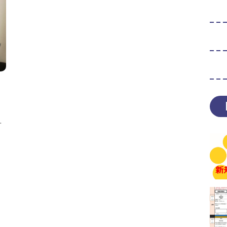
リ
ホ
初