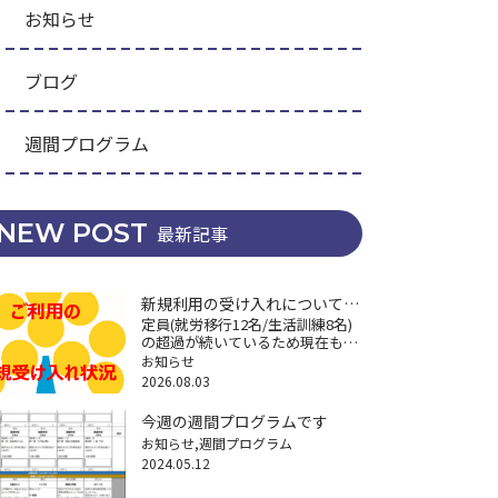
お知らせ
ブログ
週間プログラム
NEW POST
最新記事
新規利用の受け入れについて
定員(就労移行12名/生活訓練8名)
(再々掲)
の超過が続いているため現在も新
規利用の受け入れができなくなっ
お知らせ
ていますが、困りごとへの相談に
2026.08.03
関しては継続してますので遠慮な
くご連絡ください。※特に18歳以
今週の週間プログラムです
降の福祉サービスや将来の経済不
お知らせ
週間プログラム
安 […]
2024.05.12