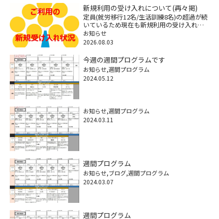
新規利用の受け入れについて(再々掲)
定員(就労移行12名/生活訓練8名)の超過が続
いているため現在も新規利用の受け入れが
できなくなっていますが、困りごとへの相
お知らせ
談に関しては継続してますので遠慮なくご
2026.08.03
連絡ください。※特に18歳以降の福祉サー
ビスや将来の経済不安 […]
今週の週間プログラムです
お知らせ
週間プログラム
2024.05.12
お知らせ
週間プログラム
2024.03.11
週間プログラム
お知らせ
ブログ
週間プログラム
2024.03.07
週間プログラム