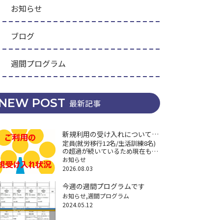
お知らせ
ブログ
週間プログラム
NEW POST
最新記事
新規利用の受け入れについて
定員(就労移行12名/生活訓練8名)
(再々掲)
の超過が続いているため現在も新
規利用の受け入れができなくなっ
お知らせ
ていますが、困りごとへの相談に
2026.08.03
関しては継続してますので遠慮な
くご連絡ください。※特に18歳以
今週の週間プログラムです
降の福祉サービスや将来の経済不
お知らせ
週間プログラム
安 […]
2024.05.12