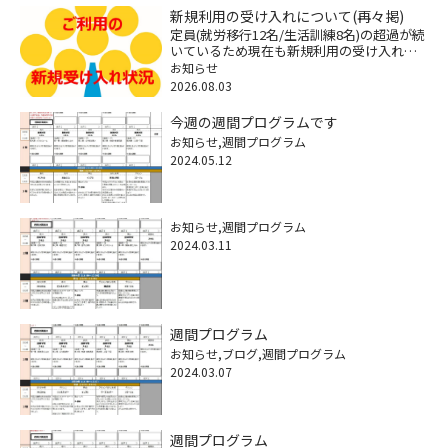
新規利用の受け入れについて(再々掲)
定員(就労移行12名/生活訓練8名)の超過が続
いているため現在も新規利用の受け入れが
できなくなっていますが、困りごとへの相
お知らせ
談に関しては継続してますので遠慮なくご
2026.08.03
連絡ください。※特に18歳以降の福祉サー
ビスや将来の経済不安 […]
今週の週間プログラムです
お知らせ
週間プログラム
2024.05.12
お知らせ
週間プログラム
2024.03.11
週間プログラム
お知らせ
ブログ
週間プログラム
2024.03.07
週間プログラム