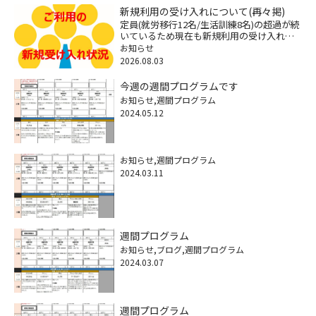
新規利用の受け入れについて(再々掲)
定員(就労移行12名/生活訓練8名)の超過が続
いているため現在も新規利用の受け入れが
できなくなっていますが、困りごとへの相
お知らせ
談に関しては継続してますので遠慮なくご
2026.08.03
連絡ください。※特に18歳以降の福祉サー
ビスや将来の経済不安 […]
今週の週間プログラムです
お知らせ
週間プログラム
2024.05.12
お知らせ
週間プログラム
2024.03.11
週間プログラム
お知らせ
ブログ
週間プログラム
2024.03.07
週間プログラム