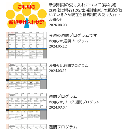
新規利用の受け入れについて(再々掲)
定員(就労移行12名/生活訓練8名)の超過が続
いているため現在も新規利用の受け入れが
できなくなっていますが、困りごとへの相
お知らせ
談に関しては継続してますので遠慮なくご
2026.08.03
連絡ください。※特に18歳以降の福祉サー
ビスや将来の経済不安 […]
今週の週間プログラムです
お知らせ
週間プログラム
2024.05.12
お知らせ
週間プログラム
2024.03.11
週間プログラム
お知らせ
ブログ
週間プログラム
2024.03.07
週間プログラム